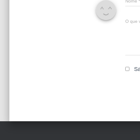
Nome
*
O que 
Sa