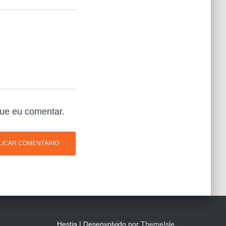
ue eu comentar.
Hestia | Desenvolvido por
ThemeIsle