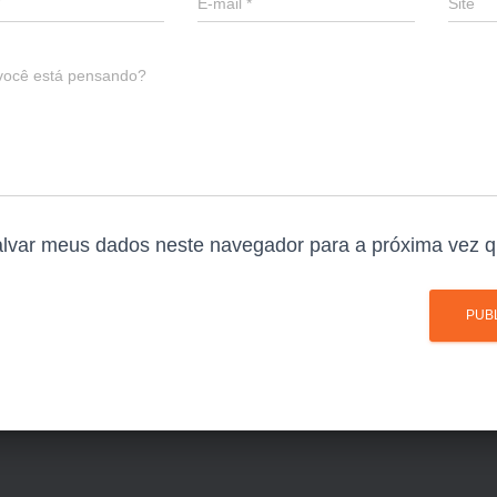
E-mail
*
Site
você está pensando?
lvar meus dados neste navegador para a próxima vez q