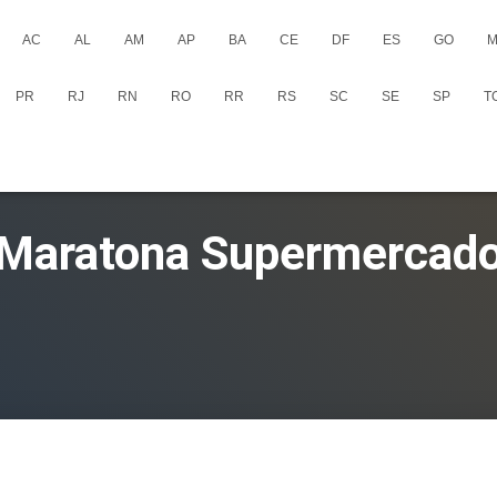
AC
AL
AM
AP
BA
CE
DF
ES
GO
M
PR
RJ
RN
RO
RR
RS
SC
SE
SP
T
Maratona Supermercado