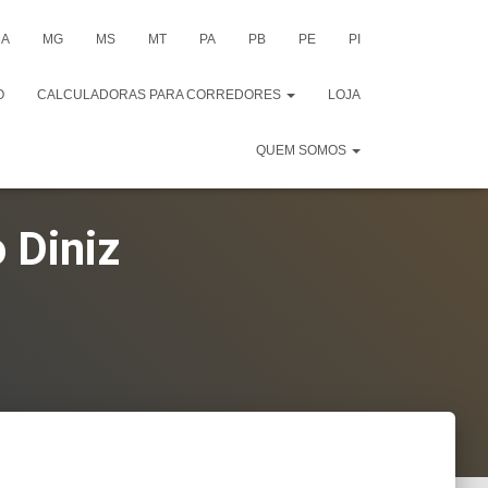
A
MG
MS
MT
PA
PB
PE
PI
O
CALCULADORAS PARA CORREDORES
LOJA
QUEM SOMOS
 Diniz