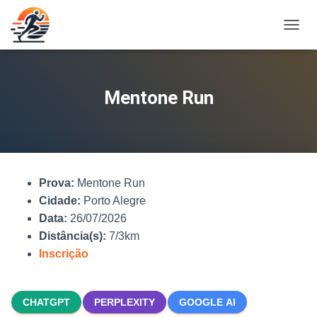
A
L
T
E
R
Mentone Run
N
A
R
N
A
V
Prova:
Mentone Run
E
G
Cidade:
Porto Alegre
A
Data:
26/07/2026
Ç
Distância(s):
7/3km
Ã
O
Inscrição
CHATGPT
PERPLEXITY
GOOGLE AI