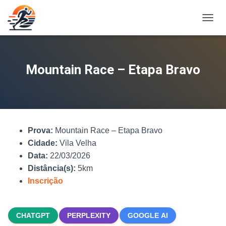
A
L
T
E
R
Mountain Race – Etapa Bravo
N
A
R
N
A
V
Prova:
Mountain Race – Etapa Bravo
E
G
Cidade:
Vila Velha
A
Data:
22/03/2026
Ç
Distância(s):
5km
Ã
O
Inscrição
CHATGPT
PERPLEXITY
GOOGLE AI