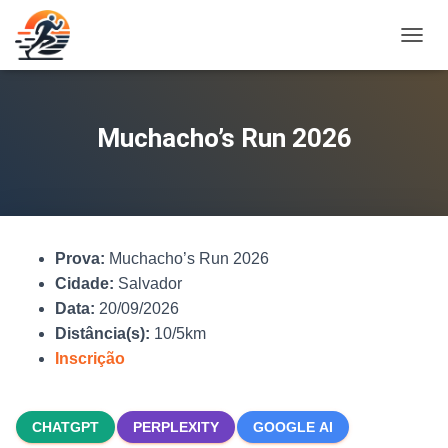
A
L
T
E
R
Muchacho’s Run 2026
N
A
R
N
A
V
Prova:
Muchacho’s Run 2026
E
G
Cidade:
Salvador
A
Data:
20/09/2026
Ç
Distância(s):
10/5km
Ã
O
Inscrição
CHATGPT
PERPLEXITY
GOOGLE AI