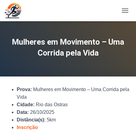
A
L
T
E
R
Mulheres em Movimento – Uma
N
A
Corrida pela Vida
R
N
A
V
E
G
Prova:
Mulheres em Movimento – Uma Corrida pela
A
Ç
Vida
Ã
Cidade:
Rio das Ostras
O
Data:
26/10/2025
Distância(s):
5km
Inscrição