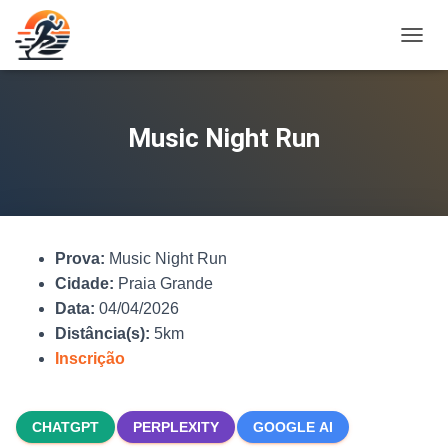
A
L
T
E
R
Music Night Run
N
A
R
N
A
V
Prova:
Music Night Run
E
G
Cidade:
Praia Grande
A
Data:
04/04/2026
Ç
Distância(s):
5km
Ã
O
Inscrição
CHATGPT
PERPLEXITY
GOOGLE AI