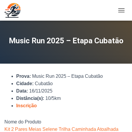
A
L
T
E
R
Music Run 2025 – Etapa Cubatão
N
A
R
N
A
V
Prova:
Music Run 2025 – Etapa Cubatão
E
G
Cidade:
Cubatão
A
Data:
16/11/2025
Ç
Distância(s):
10/5km
Ã
O
Inscrição
Nome do Produto
Kit 2 Pares Meias Selene Trilha Caminhada Atoalhada