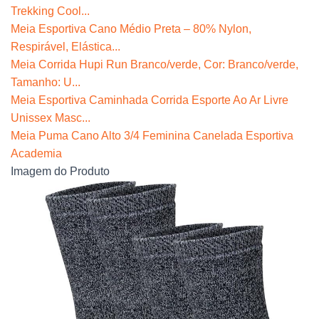
Trekking Cool...
Meia Esportiva Cano Médio Preta – 80% Nylon,
Respirável, Elástica...
Meia Corrida Hupi Run Branco/verde, Cor: Branco/verde,
Tamanho: U...
Meia Esportiva Caminhada Corrida Esporte Ao Ar Livre
Unissex Masc...
Meia Puma Cano Alto 3/4 Feminina Canelada Esportiva
Academia
Imagem do Produto