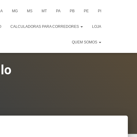
A
MG
MS
MT
PA
PB
PE
PI
O
CALCULADORAS PARA CORREDORES
LOJA
QUEM SOMOS
lo