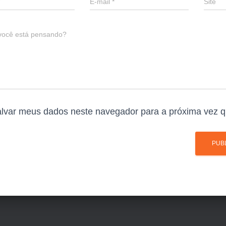
E-mail
*
Site
você está pensando?
lvar meus dados neste navegador para a próxima vez q