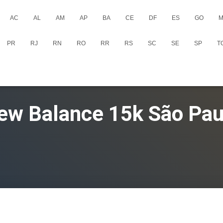
AC
AL
AM
AP
BA
CE
DF
ES
GO
M
PR
RJ
RN
RO
RR
RS
SC
SE
SP
T
ew Balance 15k São Pau