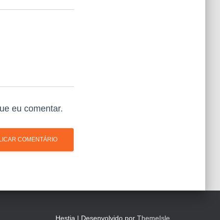
ue eu comentar.
Hestia | Desenvolvido por
ThemeIsle