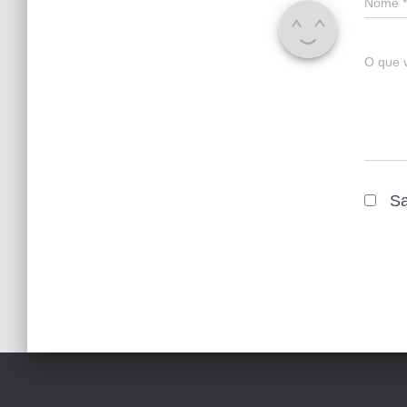
Nome
*
O que 
Sa