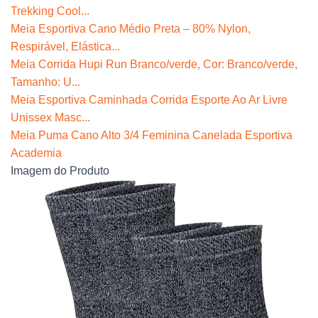
Trekking Cool...
Meia Esportiva Cano Médio Preta – 80% Nylon,
Respirável, Elástica...
Meia Corrida Hupi Run Branco/verde, Cor: Branco/verde,
Tamanho: U...
Meia Esportiva Caminhada Corrida Esporte Ao Ar Livre
Unissex Masc...
Meia Puma Cano Alto 3/4 Feminina Canelada Esportiva
Academia
Imagem do Produto