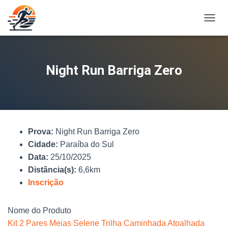
A
L
T
E
R
Night Run Barriga Zero
N
A
R
N
A
V
Prova:
Night Run Barriga Zero
E
G
Cidade:
Paraíba do Sul
A
Data:
25/10/2025
Ç
Distância(s):
6,6km
Ã
O
Inscrição
Nome do Produto
Kit 2 Pares Meias Selene Trilha Caminhada Atoalhada