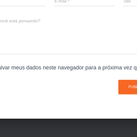
E-mail
*
Site
você está pensando?
lvar meus dados neste navegador para a próxima vez q