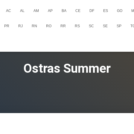
AC
AL
AM
AP
BA
CE
DF
ES
GO
M
PR
RJ
RN
RO
RR
RS
SC
SE
SP
T
Ostras Summer