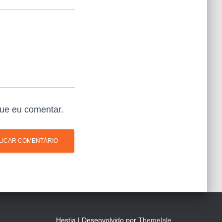
ue eu comentar.
Hestia | Desenvolvido por
ThemeIsle