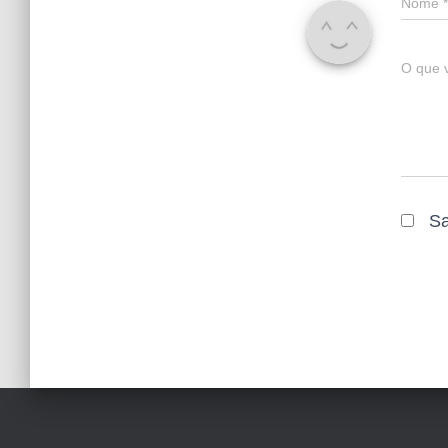
Nome
*
O que 
Sa