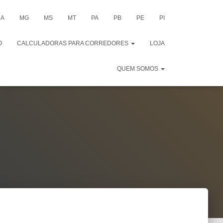
A
MG
MS
MT
PA
PB
PE
PI
O
CALCULADORAS PARA CORREDORES
LOJA
QUEM SOMOS