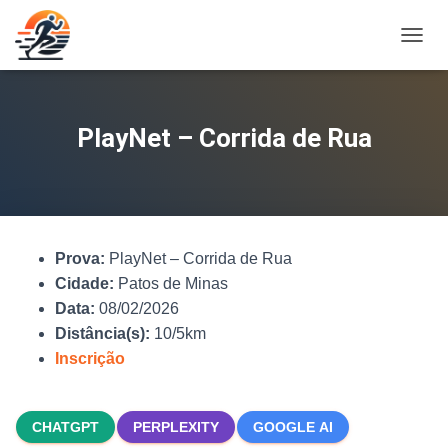
A
L
T
E
R
PlayNet – Corrida de Rua
N
A
R
N
A
V
Prova:
PlayNet – Corrida de Rua
E
G
Cidade:
Patos de Minas
A
Data:
08/02/2026
Ç
Distância(s):
10/5km
Ã
O
Inscrição
CHATGPT
PERPLEXITY
GOOGLE AI