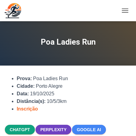
A
L
T
E
R
Poa Ladies Run
N
A
R
N
A
V
Prova:
Poa Ladies Run
E
G
Cidade:
Porto Alegre
A
Data:
19/10/2025
Ç
Distância(s):
10/5/3km
Ã
O
Inscrição
CHATGPT
PERPLEXITY
GOOGLE AI