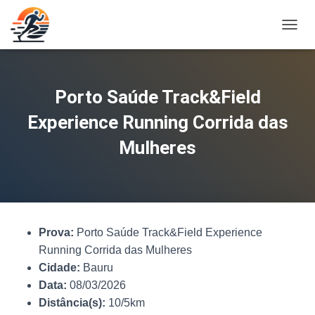
A
L
T
E
R
Porto Saúde Track&Field
N
A
Experience Running Corrida das
R
N
Mulheres
A
V
E
G
A
Ç
Prova:
Porto Saúde Track&Field Experience
Ã
O
Running Corrida das Mulheres
Cidade:
Bauru
Data:
08/03/2026
Distância(s):
10/5km