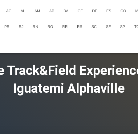
AC
AL
AM
AP
BA
CE
DF
ES
GO
M
PR
RJ
RN
RO
RR
RS
SC
SE
SP
T
e Track&Field Experienc
Iguatemi Alphaville