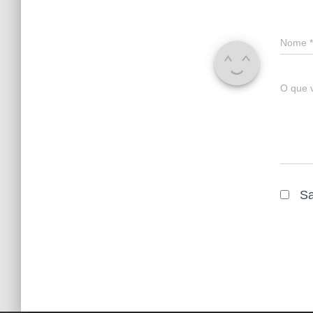
Nome
*
O que 
Sa