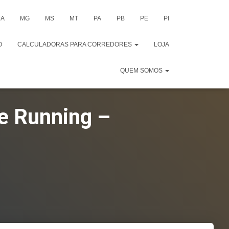
A
MG
MS
MT
PA
PB
PE
PI
O
CALCULADORAS PARA CORREDORES
LOJA
QUEM SOMOS
e Running –