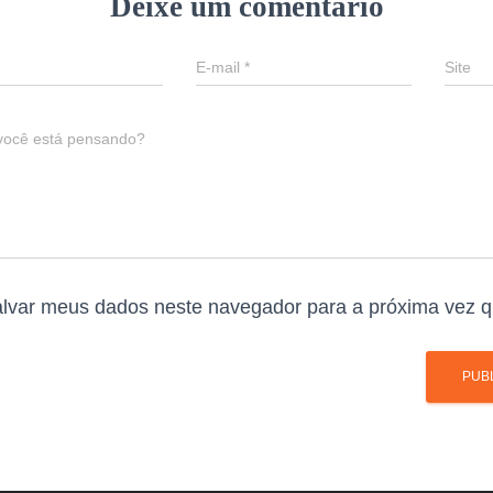
Deixe um comentário
E-mail
*
Site
você está pensando?
lvar meus dados neste navegador para a próxima vez q