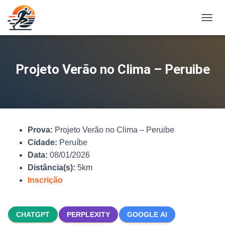
A
L
T
E
R
Projeto Verão no Clima – Peruibe
N
A
R
N
A
V
Prova:
Projeto Verão no Clima – Peruibe
E
G
Cidade:
Peruíbe
A
Data:
08/01/2026
Ç
Distância(s):
5km
Ã
O
Inscrição
CHATGPT
PERPLEXITY
GOOGLE AI