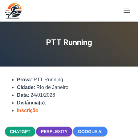
A
L
T
E
R
PTT Running
N
A
R
N
A
V
Prova:
PTT Running
E
G
Cidade:
Rio de Janeiro
A
Data:
24/01/2026
Ç
Distância(s):
Ã
O
Inscrição
CHATGPT
PERPLEXITY
GOOGLE AI