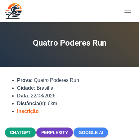
A
L
T
E
R
Quatro Poderes Run
N
A
R
N
A
V
Prova:
Quatro Poderes Run
E
G
Cidade:
Brasília
A
Data:
22/08/2026
Ç
Distância(s):
6km
Ã
O
Inscrição
CHATGPT
PERPLEXITY
GOOGLE AI