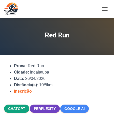
A
L
T
E
R
Red Run
N
A
R
N
A
V
Prova:
Red Run
E
G
Cidade:
Indaiatuba
A
Data:
26/04/2026
Ç
Distância(s):
10/5km
Ã
O
Inscrição
CHATGPT
PERPLEXITY
GOOGLE AI