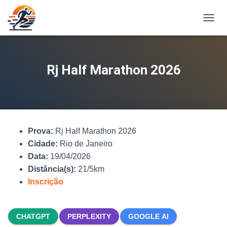
A
L
T
E
R
Rj Half Marathon 2026
N
A
R
N
A
V
Prova:
Rj Half Marathon 2026
E
G
Cidade:
Rio de Janeiro
A
Data:
19/04/2026
Ç
Distância(s):
21/5km
Ã
O
Inscrição
CHATGPT
PERPLEXITY
GOOGLE AI