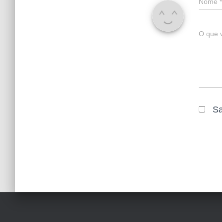
Nome
*
O que 
Sa