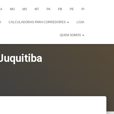
A
MG
MS
MT
PA
PB
PE
PI
O
CALCULADORAS PARA CORREDORES
LOJA
QUEM SOMOS
Juquitiba