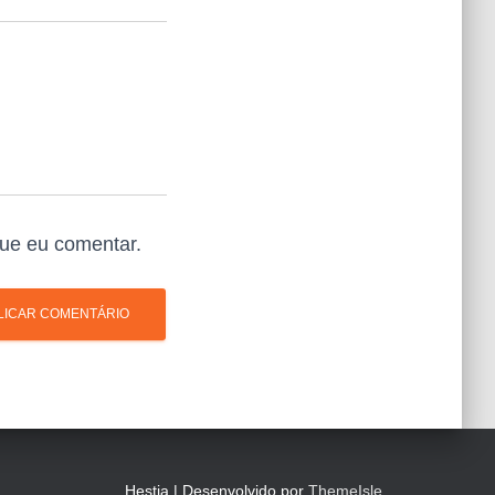
ue eu comentar.
Hestia | Desenvolvido por
ThemeIsle