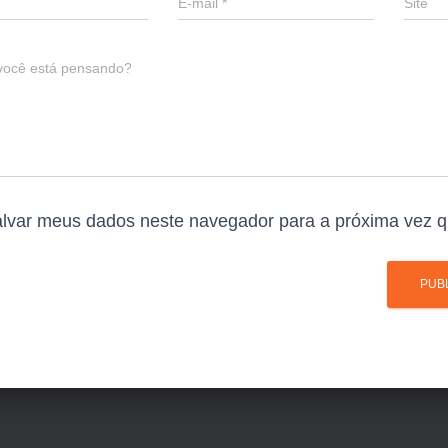
E-mail
*
Site
você está pensando?
lvar meus dados neste navegador para a próxima vez q