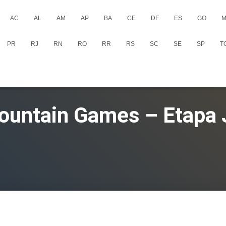
AC
AL
AM
AP
BA
CE
DF
ES
GO
M
PR
RJ
RN
RO
RR
RS
SC
SE
SP
T
untain Games – Etapa 