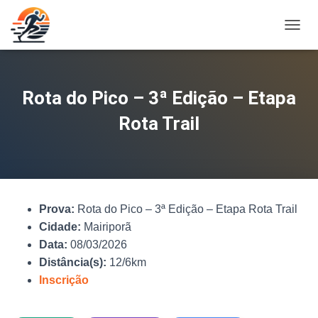
A
L
T
E
R
Rota do Pico – 3ª Edição – Etapa
N
A
Rota Trail
R
N
A
V
E
G
Prova:
Rota do Pico – 3ª Edição – Etapa Rota Trail
A
Ç
Cidade:
Mairiporã
Ã
Data:
08/03/2026
O
Distância(s):
12/6km
Inscrição