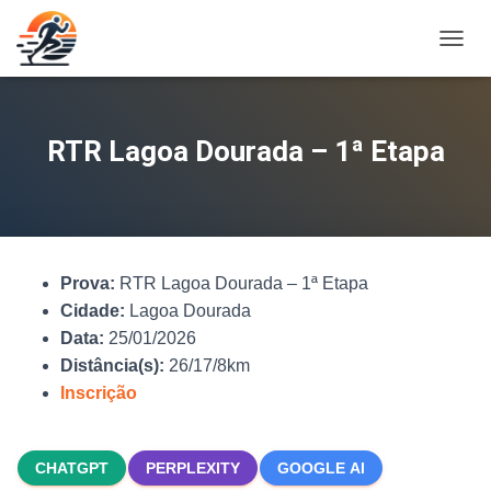
A
L
T
E
R
RTR Lagoa Dourada – 1ª Etapa
N
A
R
N
A
V
Prova:
RTR Lagoa Dourada – 1ª Etapa
E
G
Cidade:
Lagoa Dourada
A
Data:
25/01/2026
Ç
Distância(s):
26/17/8km
Ã
O
Inscrição
CHATGPT
PERPLEXITY
GOOGLE AI