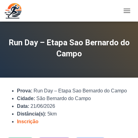
A
L
T
E
R
Run Day – Etapa Sao Bernardo do
N
A
Campo
R
N
A
V
E
G
Prova:
Run Day – Etapa Sao Bernardo do Campo
A
Ç
Cidade:
São Bernardo do Campo
Ã
Data:
21/06/2026
O
Distância(s):
5km
Inscrição