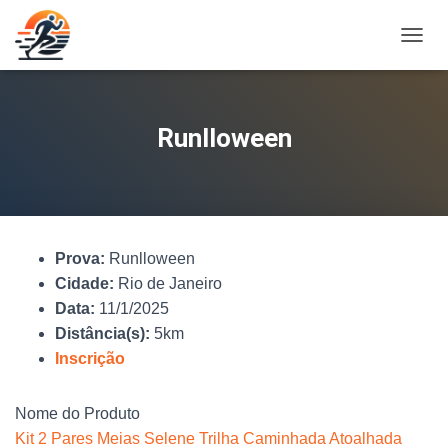
A
L
T
E
R
Runlloween
N
A
R
N
A
V
Prova:
Runlloween
E
G
Cidade:
Rio de Janeiro
A
Data:
11/1/2025
Ç
Distância(s):
5km
Ã
O
Inscrição
Nome do Produto
Kit 2 Pares Meias Selene Trilha Caminhada Atoalhada