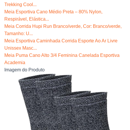
Trekking Cool...
Meia Esportiva Cano Médio Preta – 80% Nylon,
Respirável, Elástica...
Meia Corrida Hupi Run Branco/verde, Cor: Branco/verde,
Tamanho: U...
Meia Esportiva Caminhada Corrida Esporte Ao Ar Livre
Unissex Masc...
Meia Puma Cano Alto 3/4 Feminina Canelada Esportiva
Academia
Imagem do Produto