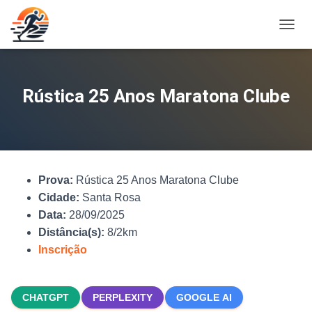
A
L
T
E
R
Rústica 25 Anos Maratona Clube
N
A
R
N
A
V
Prova:
Rústica 25 Anos Maratona Clube
E
G
Cidade:
Santa Rosa
A
Data:
28/09/2025
Ç
Distância(s):
8/2km
Ã
O
Inscrição
CHATGPT
PERPLEXITY
GOOGLE AI