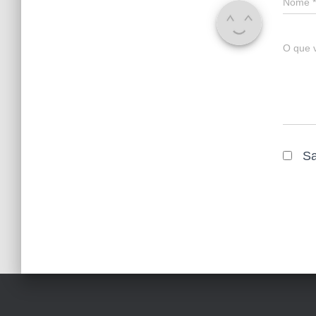
Nome
*
O que 
Sa