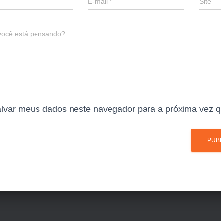
E-mail
*
Site
você está pensando?
lvar meus dados neste navegador para a próxima vez q