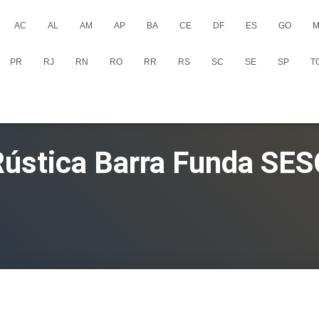
AC
AL
AM
AP
BA
CE
DF
ES
GO
M
PR
RJ
RN
RO
RR
RS
SC
SE
SP
T
Rústica Barra Funda SES