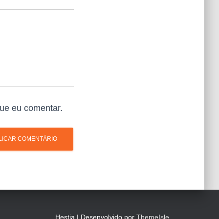
ue eu comentar.
Hestia | Desenvolvido por
ThemeIsle