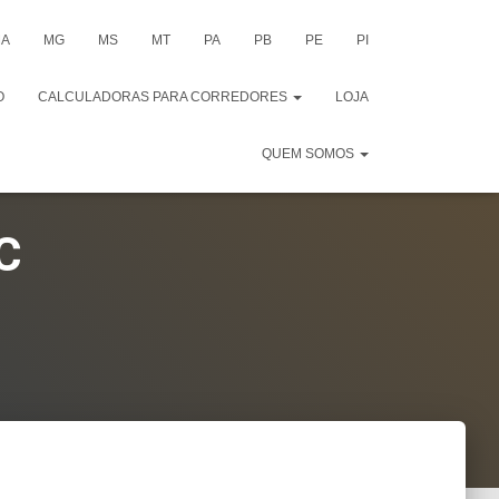
A
MG
MS
MT
PA
PB
PE
PI
O
CALCULADORAS PARA CORREDORES
LOJA
QUEM SOMOS
C