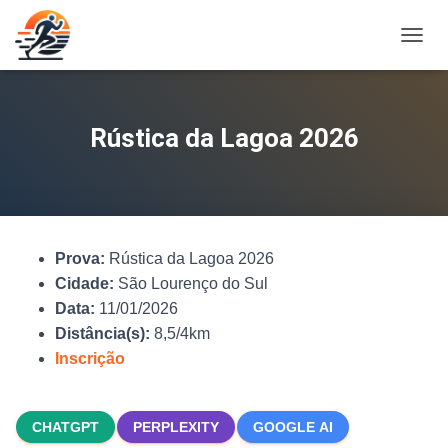
A
L
T
E
R
Rústica da Lagoa 2026
N
A
R
N
A
V
Prova:
Rústica da Lagoa 2026
E
G
Cidade:
São Lourenço do Sul
A
Data:
11/01/2026
Ç
Distância(s):
8,5/4km
Ã
O
Inscrição
CHATGPT
PERPLEXITY
GOOGLE AI