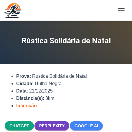
A
L
T
E
R
Rústica Solidária de Natal
N
A
R
N
A
V
Prova:
Rústica Solidária de Natal
E
G
Cidade:
Hulha Negra
A
Data:
21/12/2025
Ç
Distância(s):
3km
Ã
O
Inscrição
CHATGPT
PERPLEXITY
GOOGLE AI