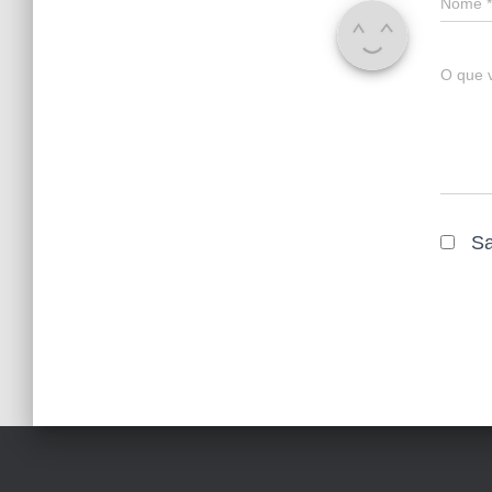
Nome
*
O que 
Sa