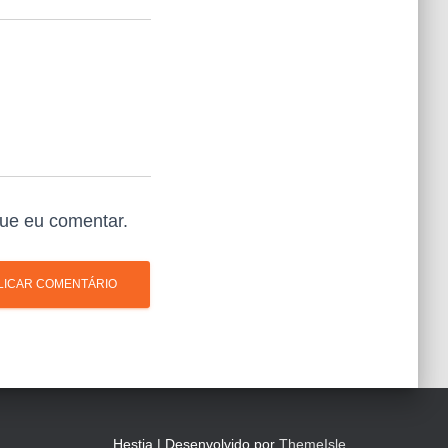
ue eu comentar.
Hestia | Desenvolvido por
ThemeIsle