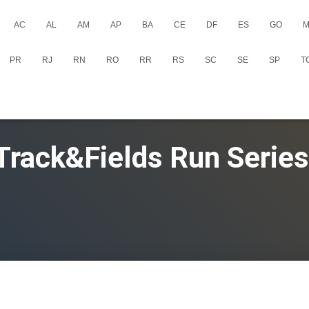
AC
AL
AM
AP
BA
CE
DF
ES
GO
M
PR
RJ
RN
RO
RR
RS
SC
SE
SP
T
Track&Fields Run Series 