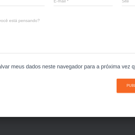
E-mail
*
Site
você está pensando?
lvar meus dados neste navegador para a próxima vez q