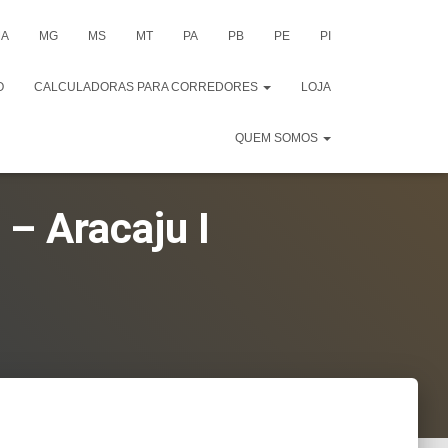
A
MG
MS
MT
PA
PB
PE
PI
O
CALCULADORAS PARA CORREDORES
LOJA
QUEM SOMOS
– Aracaju I