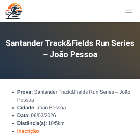
A
L
T
E
R
Santander Track&Fields Run Series
N
A
– João Pessoa
R
N
A
V
E
G
Prova:
Santander Track&Fields Run Series – João
A
Ç
Pessoa
Ã
Cidade:
João Pessoa
O
Data:
08/03/2026
Distância(s):
10/5km
Inscrição