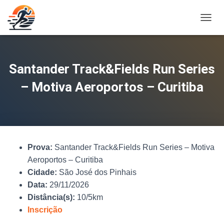
A
L
T
E
R
Santander Track&Fields Run Series
N
A
– Motiva Aeroportos – Curitiba
R
N
A
V
E
G
Prova:
Santander Track&Fields Run Series – Motiva
A
Ç
Aeroportos – Curitiba
Ã
Cidade:
São José dos Pinhais
O
Data:
29/11/2026
Distância(s):
10/5km
Inscrição