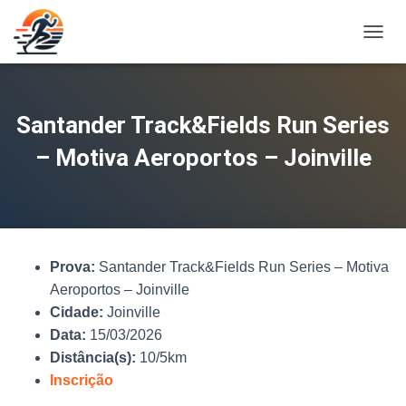
A
L
T
E
R
Santander Track&Fields Run Series
N
A
– Motiva Aeroportos – Joinville
R
N
A
V
E
G
Prova:
Santander Track&Fields Run Series – Motiva
A
Ç
Aeroportos – Joinville
Ã
Cidade:
Joinville
O
Data:
15/03/2026
Distância(s):
10/5km
Inscrição