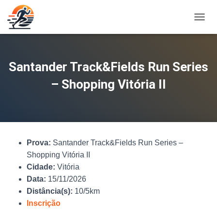
A
L
T
E
R
Santander Track&Fields Run Series
N
A
– Shopping Vitória II
R
N
A
V
E
G
Prova:
Santander Track&Fields Run Series –
A
Ç
Shopping Vitória II
Ã
Cidade:
Vitória
O
Data:
15/11/2026
Distância(s):
10/5km
Inscrição