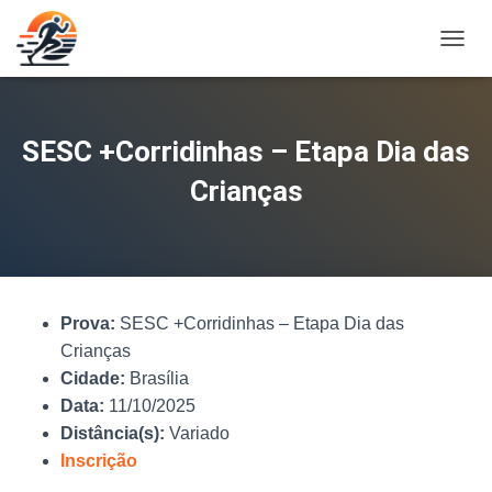
A
L
T
E
R
SESC +Corridinhas – Etapa Dia das
N
A
Crianças
R
N
A
V
E
G
Prova:
SESC +Corridinhas – Etapa Dia das
A
Ç
Crianças
Ã
Cidade:
Brasília
O
Data:
11/10/2025
Distância(s):
Variado
Inscrição