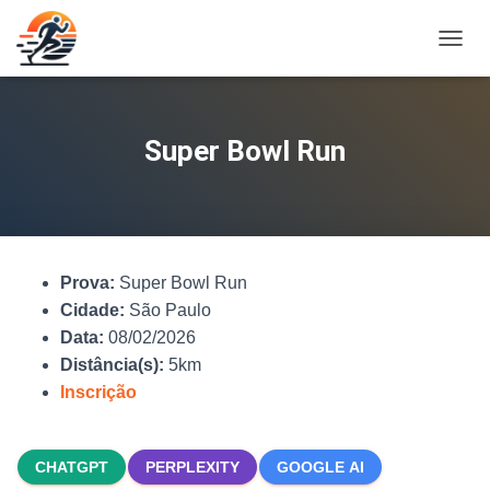
A
L
T
E
R
Super Bowl Run
N
A
R
N
A
V
Prova:
Super Bowl Run
E
G
Cidade:
São Paulo
A
Data:
08/02/2026
Ç
Distância(s):
5km
Ã
O
Inscrição
CHATGPT
PERPLEXITY
GOOGLE AI