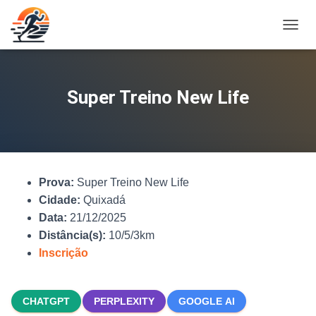
A
L
T
E
R
Super Treino New Life
N
A
R
N
A
V
Prova:
Super Treino New Life
E
G
Cidade:
Quixadá
A
Data:
21/12/2025
Ç
Distância(s):
10/5/3km
Ã
O
Inscrição
CHATGPT
PERPLEXITY
GOOGLE AI