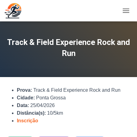
A
L
T
E
R
Track & Field Experience Rock and
N
A
Run
R
N
A
V
E
G
Prova:
Track & Field Experience Rock and Run
A
Ç
Cidade:
Ponta Grossa
Ã
Data:
25/04/2026
O
Distância(s):
10/5km
Inscrição