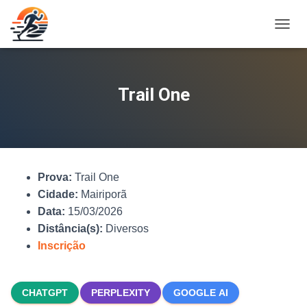
A
L
T
E
R
Trail One
N
A
R
N
A
V
Prova:
Trail One
E
G
Cidade:
Mairiporã
A
Data:
15/03/2026
Ç
Distância(s):
Diversos
Ã
O
Inscrição
CHATGPT
PERPLEXITY
GOOGLE AI