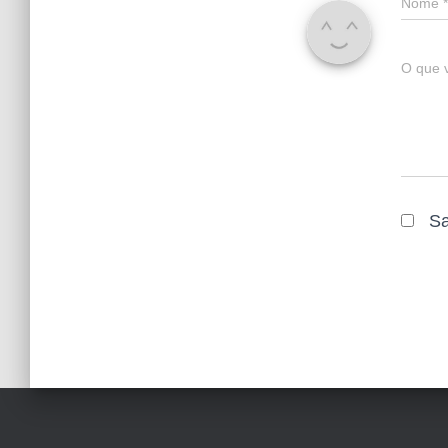
Nome
*
O que 
Sa