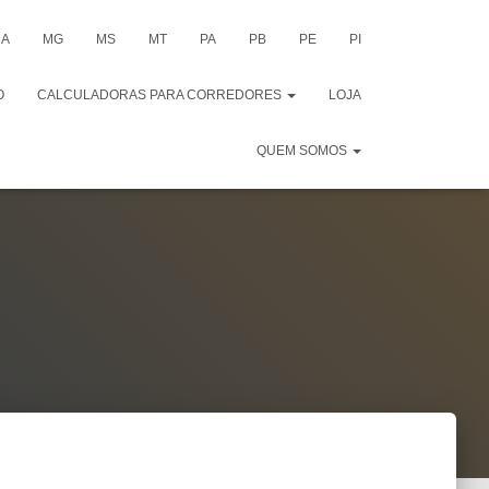
A
MG
MS
MT
PA
PB
PE
PI
O
CALCULADORAS PARA CORREDORES
LOJA
QUEM SOMOS