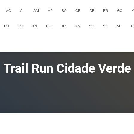
AC
AL
AM
AP
BA
CE
DF
ES
GO
M
PR
RJ
RN
RO
RR
RS
SC
SE
SP
T
Trail Run Cidade Verde