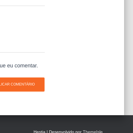
ue eu comentar.
Hestia | Desenvolvido por
ThemeIsle