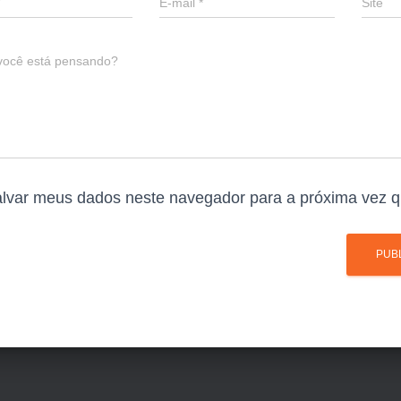
E-mail
*
Site
você está pensando?
lvar meus dados neste navegador para a próxima vez q