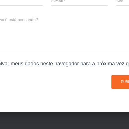
E-mail
*
Site
você está pensando?
lvar meus dados neste navegador para a próxima vez q