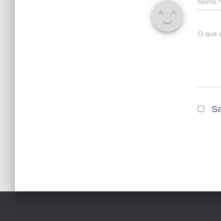
Nome
*
O que 
Sa