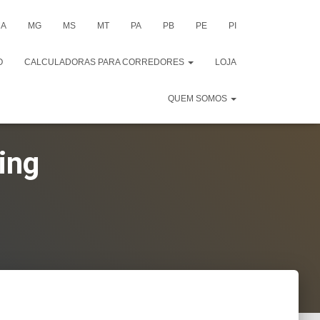
A
MG
MS
MT
PA
PB
PE
PI
O
CALCULADORAS PARA CORREDORES
LOJA
QUEM SOMOS
ing