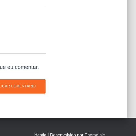
ue eu comentar.
Hestia | Desenvolvido por
ThemeIsle