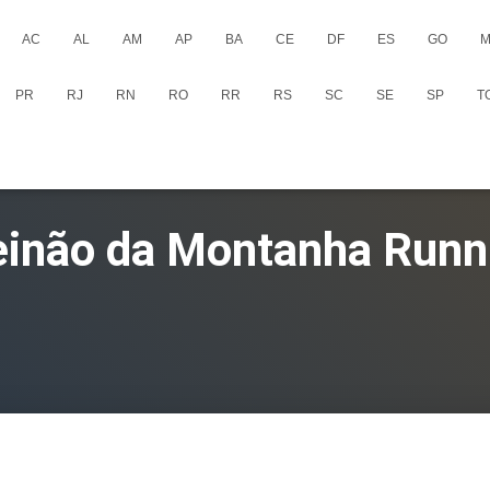
AC
AL
AM
AP
BA
CE
DF
ES
GO
M
PR
RJ
RN
RO
RR
RS
SC
SE
SP
T
einão da Montanha Runn