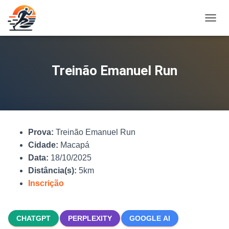
A
L
T
E
R
Treinão Emanuel Run
N
A
R
N
A
V
Prova:
Treinão Emanuel Run
E
G
Cidade:
Macapá
A
Data:
18/10/2025
Ç
Distância(s):
5km
Ã
O
Inscrição
CHATGPT
PERPLEXITY
GOOGLE AI