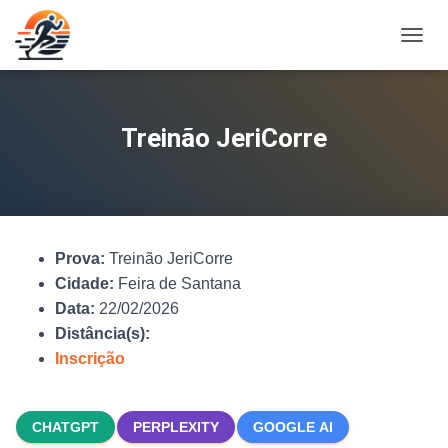
A
L
T
E
R
Treinão JeriCorre
N
A
R
N
A
V
Prova:
Treinão JeriCorre
E
G
Cidade:
Feira de Santana
A
Data:
22/02/2026
Ç
Distância(s):
Ã
O
Inscrição
CHATGPT
PERPLEXITY
GOOGLE AI