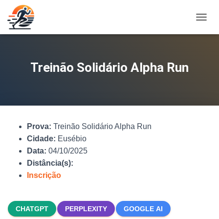
A
L
T
E
R
Treinão Solidário Alpha Run
N
A
R
N
A
V
Prova:
Treinão Solidário Alpha Run
E
G
Cidade:
Eusébio
A
Data:
04/10/2025
Ç
Distância(s):
Ã
O
Inscrição
CHATGPT
PERPLEXITY
GOOGLE AI