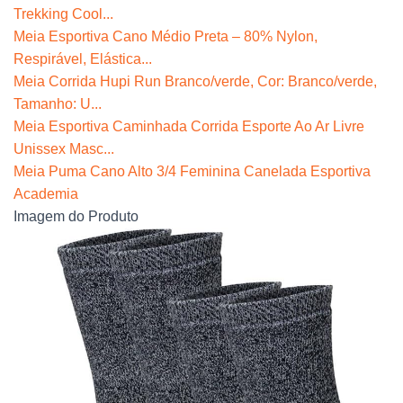
Trekking Cool...
Meia Esportiva Cano Médio Preta – 80% Nylon,
Respirável, Elástica...
Meia Corrida Hupi Run Branco/verde, Cor: Branco/verde,
Tamanho: U...
Meia Esportiva Caminhada Corrida Esporte Ao Ar Livre
Unissex Masc...
Meia Puma Cano Alto 3/4 Feminina Canelada Esportiva
Academia
Imagem do Produto