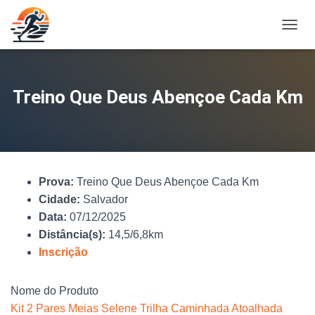
A
L
T
E
R
Treino Que Deus Abençoe Cada Km
N
A
R
N
A
V
Prova:
Treino Que Deus Abençoe Cada Km
E
G
Cidade:
Salvador
A
Data:
07/12/2025
Ç
Distância(s):
14,5/6,8km
Ã
O
Inscrição
Nome do Produto
Kit 2 Pares Meias Selene Trilha Caminhada Atoalhada