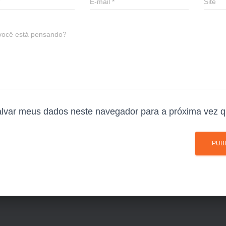
E-mail
*
Site
você está pensando?
lvar meus dados neste navegador para a próxima vez q