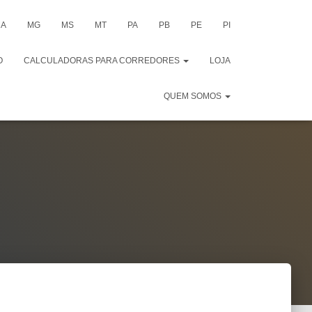
A
MG
MS
MT
PA
PB
PE
PI
O
CALCULADORAS PARA CORREDORES
LOJA
QUEM SOMOS