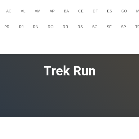
AC
AL
AM
AP
BA
CE
DF
ES
GO
M
PR
RJ
RN
RO
RR
RS
SC
SE
SP
T
Trek Run