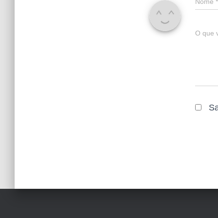
Nome
*
O que 
Sa