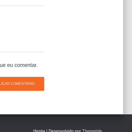
ue eu comentar.
Hestia | Desenvolvido por
ThemeIsle