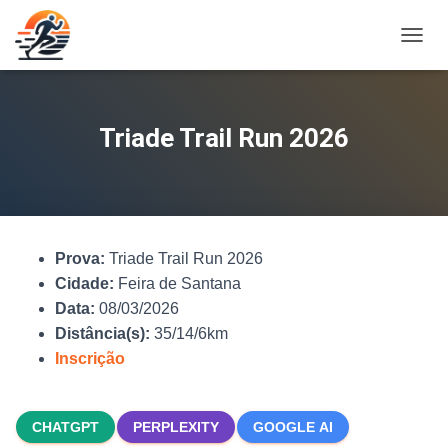
A
L
T
E
R
Triade Trail Run 2026
N
A
R
N
A
V
Prova:
Triade Trail Run 2026
E
G
Cidade:
Feira de Santana
A
Data:
08/03/2026
Ç
Distância(s):
35/14/6km
Ã
O
Inscrição
CHATGPT
PERPLEXITY
GOOGLE AI