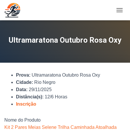
A
L
T
E
R
Ultramaratona Outubro Rosa Oxy
N
A
R
N
A
V
Prova:
Ultramaratona Outubro Rosa Oxy
E
G
Cidade:
Rio Negro
A
Data:
29/11/2025
Ç
Distância(s):
12/6 Horas
Ã
O
Inscrição
Nome do Produto
Kit 2 Pares Meias Selene Trilha Caminhada Atoalhada