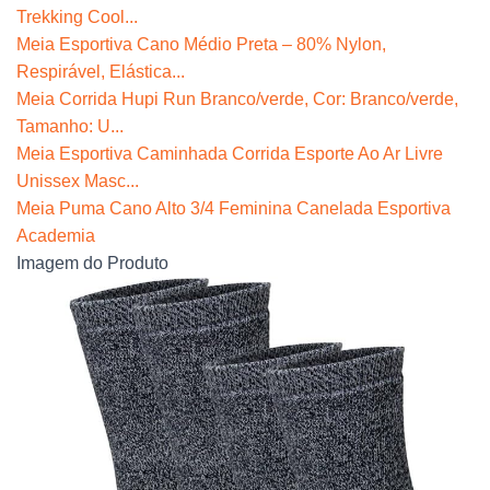
Trekking Cool...
Meia Esportiva Cano Médio Preta – 80% Nylon,
Respirável, Elástica...
Meia Corrida Hupi Run Branco/verde, Cor: Branco/verde,
Tamanho: U...
Meia Esportiva Caminhada Corrida Esporte Ao Ar Livre
Unissex Masc...
Meia Puma Cano Alto 3/4 Feminina Canelada Esportiva
Academia
Imagem do Produto