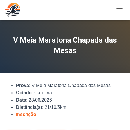
A
L
T
E
R
V Meia Maratona Chapada das
N
A
Mesas
R
N
A
V
E
G
Prova:
V Meia Maratona Chapada das Mesas
A
Ç
Cidade:
Carolina
Ã
Data:
28/06/2026
O
Distância(s):
21/10/5km
Inscrição