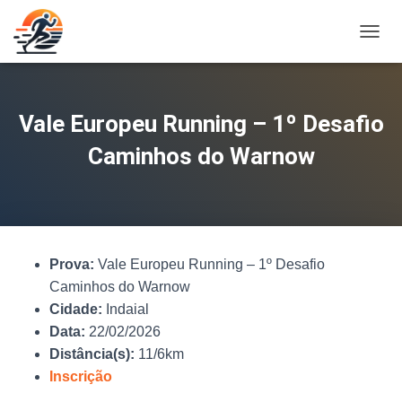
A
L
T
E
R
Vale Europeu Running – 1º Desafio
N
A
Caminhos do Warnow
R
N
A
V
E
G
Prova:
Vale Europeu Running – 1º Desafio
A
Ç
Caminhos do Warnow
Ã
Cidade:
Indaial
O
Data:
22/02/2026
Distância(s):
11/6km
Inscrição