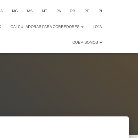
A
MG
MS
MT
PA
PB
PE
PI
O
CALCULADORAS PARA CORREDORES
LOJA
QUEM SOMOS